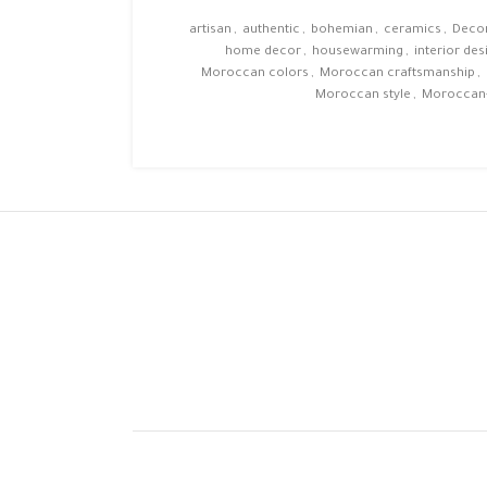
artisan
,
authentic
,
bohemian
,
ceramics
,
Decor
home decor
,
housewarming
,
interior des
Moroccan colors
,
Moroccan craftsmanship
,
Moroccan style
,
Moroccan-