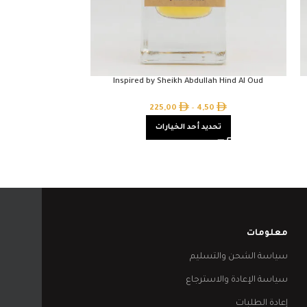
The Snake Gucci
Inspired by Sheikh Abdullah Hind Al Oud
50
225,00
–
4,50
تحديد أحد الخيارات
تحدي
معلومات
سياسة الشحن والتسليم
سياسة الإعادة والاسترجاع
إعادة الطلبات