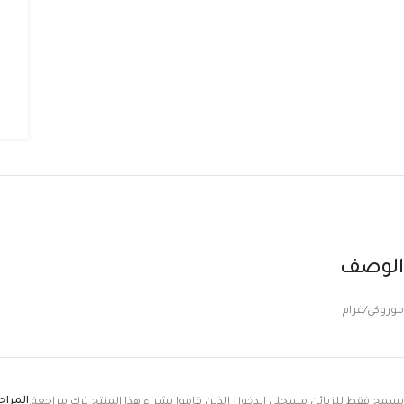
الوصف
موروكي/غرام
المرا
يسمح فقط للزبائن مسجلي الدخول الذين قاموا بشراء هذا المنتج ترك مراجعة.