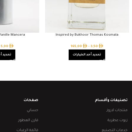
Vanille Mancera
Inspired by Bukhoor Thomas Kosmala
5,00
165,00
–
3,50
تحديد أحد الخيارات
تحديد أح
تصنيفات وأقسام
صفحات
منتجات لاروز
حسابي
زيوت عطرية
قارن العطور
خدمات التصنيع
قائمة الرغبات