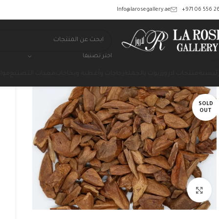
‎+971 06 556 26
Info@larosegallery.ae
اختر تصنيفا
رئيسية
منتجات لاروز
زيوت بالجملة
زجاجات وأغطية وبخاخات
معدات التصنيع
مواد
SOLD
OUT
Click to enlarge