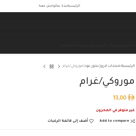
الرئيسية
نبذة عنا
تواصل معنا
 التصنيع
خدمات التصنيع
الدورات التعليمية
الرئيسية
منتجات لاروز
بخور عود
موروكي/غرام
موروكي/غرام
13,00
غير متوفر في المخزون
Add to compare
أضف إلى قائمة الرغبات