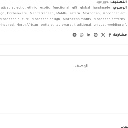
التصنيف:
بخور عود
الوسوم:
,
handmade
,
global
,
gift
,
functional
,
exotic
,
ethnic
,
eclectic
,
ative
ign
,
kitchenware
,
Mediterranean
,
Middle Eastern
,
Moroccan
,
Moroccan art
,
Moroccan culture
,
Moroccan design
,
Moroccan motifs
,
Moroccan patterns
,
inspired
,
North African
,
pottery
,
tableware
,
traditional
,
unique
,
wedding gift
مشاركة:
الوصف
جعات