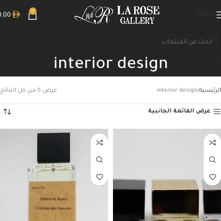
0
English
0,00
interior design
الرئيسية
interior design
عرض ⁦5⁩ من كل النتائج
عرض القائمة الجانبية
بحث