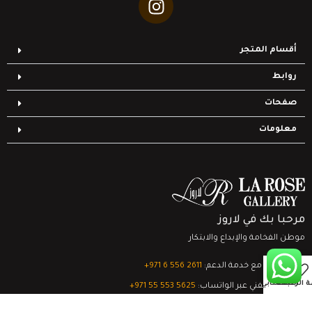
أقسام المتجر
روابط
صفحات
معلومات
مرحبا بك في لاروز
موطن الفخامة والإبداع والابتكار
0
تواصل مع خدمة الدعم:
‎+971 6 556 2611
ة الرغبات
السلة
حسابي
الدعم الفني عبر الواتساب:
‎+971 55 553 5625