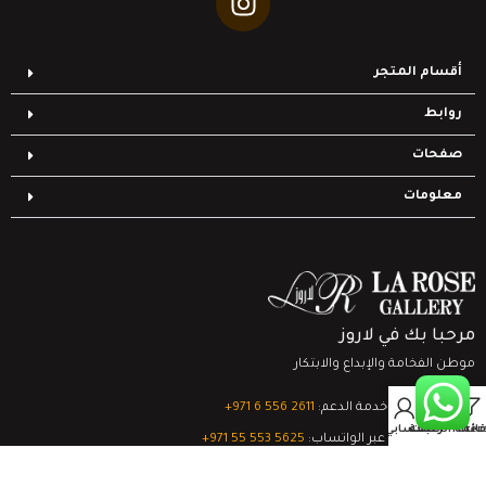
أقسام المتجر
روابط
صفحات
معلومات
مرحبا بك في لاروز
موطن الفخامة والإبداع والابتكار
0
تواصل مع خدمة الدعم:
‎+971 6 556 2611
Filter
قائمة الرغبات
السلة
حسابي
الدعم الفني عبر الواتساب:
‎+971 55 553 5625
جميع الحقوق محفوظة
لشركة لاروز جاليري
© 2024