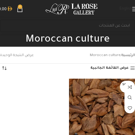
0
English
0,00
Moroccan culture
الرئيسية
Moroccan culture
عرض النتيجة الوحيدة
عرض القائمة الجانبية
بحث
SOLD O
UT