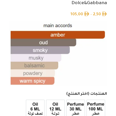
Dolce&Gabbana
105,00
–
2,50
المنتجات (اختر المنتج)
عطر 100ml
عطر 30ml
12ml زيت تولة
6ml زيت نصف تولة