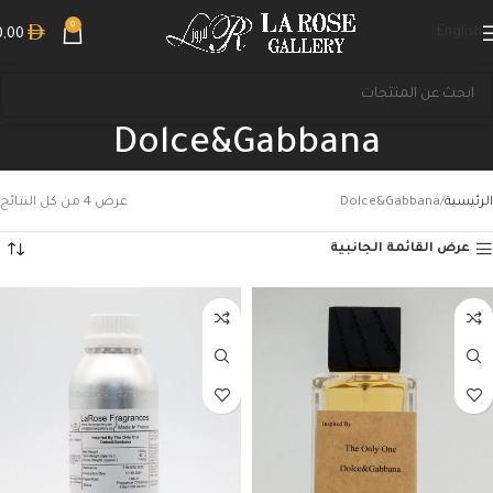
0
English
0,00
Dolce&Gabbana
الرئيسية
Dolce&Gabbana
عرض ⁦4⁩ من كل النتائج
عرض القائمة الجانبية
بحث