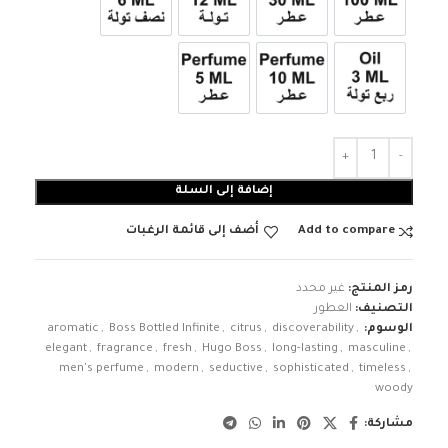
عطر 100ml
عطر 30ml
12ml زيت تولة
6ml زيت نصف تولة
3ml زيت ربع تولة
عطر 10ml
عطر 5ml
إضافة إلى السلة
Add to compare
أضف إلى قائمة الرغبات
رمز المنتج:
غير محدد
التصنيف:
العطور
الوسوم:
,
discoverability
,
citrus
,
Boss Bottled Infinite
,
aromatic
elegant
,
fragrance
,
fresh
,
Hugo Boss
,
long-lasting
,
masculine
,
men's perfume
,
modern
,
seductive
,
sophisticated
,
timeless
,
woody
مشاركة: