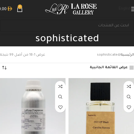
0
English
0,00
sophisticated
الرئيسية
sophisticated
عرض 1–18 من أصل 99 نتيجة
عرض القائمة الجانبية
بحث