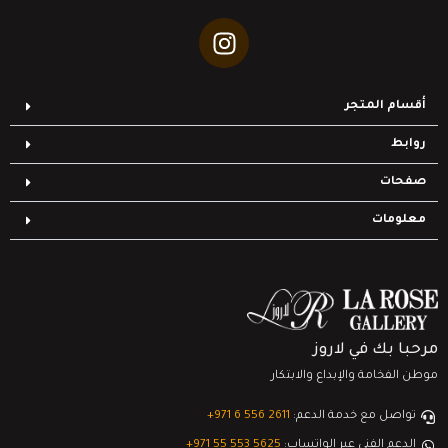
أقسام المتجر
روابط
صفحات
معلومات
مرحبا بك في لاروز
موطن الفخامة والإبداع والابتكار
تواصل مع خدمة الدعم:
‎+971 6 556 2611
الدعم الفني عبر الواتساب:
‎+971 55 553 5625