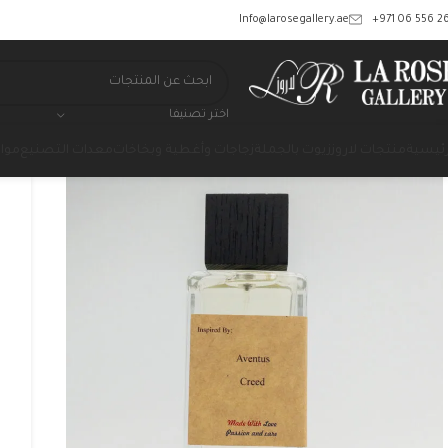
‎+971 06 556 26
Info@larosegallery.ae
اختر تصنيفا
رئيسية
منتجات لاروز
زيوت بالجملة
زجاجات وأغطية وبخاخات
معدات التصنيع
مواد