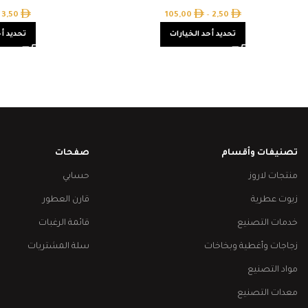
3,50
105,00
–
2,50
تحديد أحد الخيارات
تحديد أح
تصنيفات وأقسام
صفحات
منتجات لاروز
حسابي
زيوت عطرية
قارن العطور
خدمات التصنيع
قائمة الرغبات
زجاجات وأغطية وبخاخات
سلة المشتريات
مواد التصنيع
معدات التصنيع