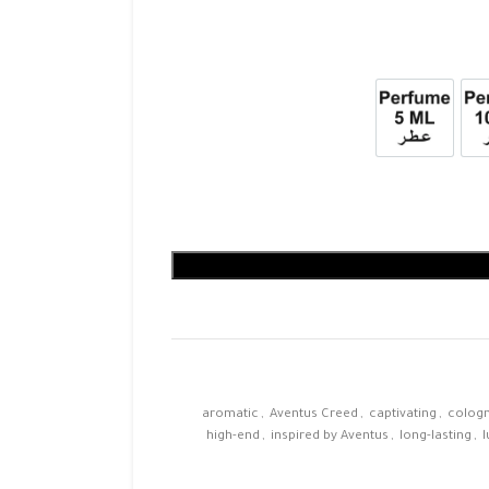
10ml
عطر 5ml
aromatic
,
Aventus Creed
,
captivating
,
colog
high-end
,
inspired by Aventus
,
long-lasting
,
l