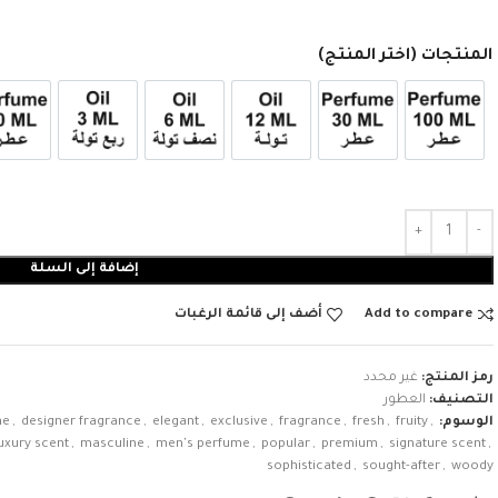
المنتجات (اختر المنتج)
عطر 100ml
عطر 30ml
12ml زيت تولة
6ml زيت نصف تولة
3ml زيت ربع تولة
عطر 
إضافة إلى السلة
Add to compare
أضف إلى قائمة الرغبات
رمز المنتج:
غير محدد
التصنيف:
العطور
الوسوم:
,
fruity
,
fresh
,
fragrance
,
exclusive
,
elegant
,
designer fragrance
,
ne
uxury scent
,
masculine
,
men's perfume
,
popular
,
premium
,
signature scent
,
sophisticated
,
sought-after
,
woody