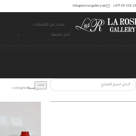
‎+971 06 556 26
Info@larosegallery.ae
اختر تصنيفا
رئيسية
منتجات لاروز
زيوت بالجملة
زجاجات وأغطية وبخاخات
معدات التصنيع
مواد
بحث
الرئيسية
cologne