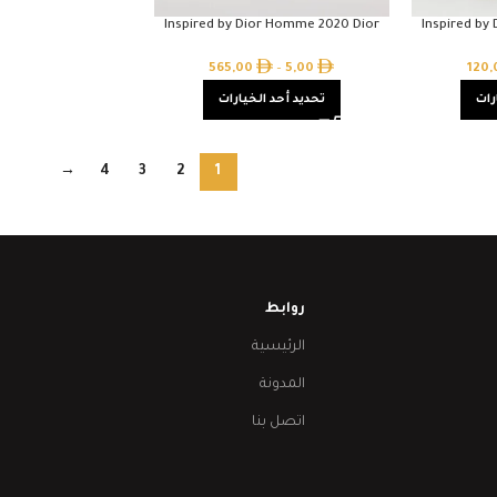
Inspired by Dior Homme 2020 Dior
Inspired by
565,00
–
5,00
120
رات
تحديد أحد الخيارات
→
4
3
2
1
روابط
الرئيسية
المدونة
اتصل بنا