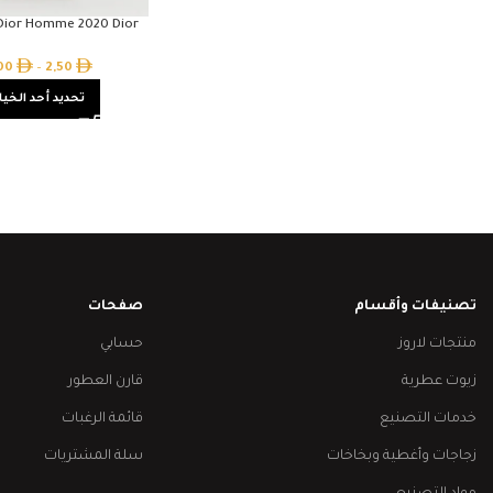
 Dior Homme 2020 Dior
,00
–
2,50
تحديد أحد الخيا
تصنيفات وأقسام
صفحات
منتجات لاروز
حسابي
زيوت عطرية
قارن العطور
خدمات التصنيع
قائمة الرغبات
زجاجات وأغطية وبخاخات
سلة المشتريات