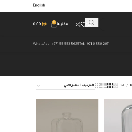
English
0
مقارنة
0,00
WhatsApp: +971 55 553 5625
Tel:+971 6 556 2611
24
1