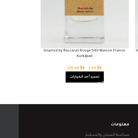
our Tom Ford
Inspired by Baccarat Rouge 540 Maison Francis
I
Kurkdjian
50
135,00
–
3,00
تحدي
تحديد أحد الخيارات
معلومات
سياسة الشحن والتسليم