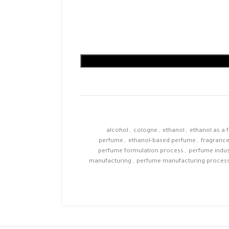
alcohol
,
cologne
,
ethanol
,
ethanol as a 
perfume
,
ethanol-based perfume
,
fragranc
perfume formulation process
,
perfume indus
manufacturing
,
perfume manufacturing proces