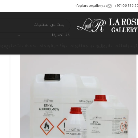
‎+971 06 556 26
Info@larosegallery.ae
اختر تصنيفا
رئيسية
منتجات لاروز
زيوت بالجملة
زجاجات وأغطية وبخاخات
معدات التصنيع
مواد