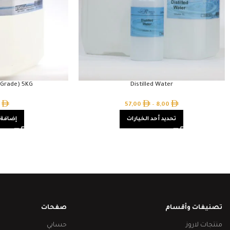
 Grade) 5KG
Distilled Water
0
57,00
–
8,00
تحديد أحد الخيارات
إضافة 
تصنيفات وأقسام
صفحات
منتجات لاروز
حسابي