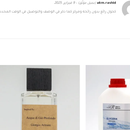
akm.rashid
(عميل موَثَّق)
–
9 فبراير، 2025
كحول رائع بدون رائحه ومركز كما ذكر في الوصف والتوصيل في الوقت المحدد.