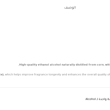
الوصف
High-quality ethanol alcohol naturally distilled from corn, w
e),
which helps improve fragrance longevity and enhances the overall quality of
 واحدة لـ
Alcohol