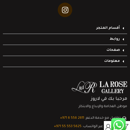
أقسام المتجر
روابط
صفحات
معلومات
مرحبا بك في لاروز
موطن الفخامة والإبداع والابتكار
تواصل مع خدمة الدعم:
‎+971 6 556 2611
0
الدعم الفني عبر الواتساب:
‎+971 55 553 5625