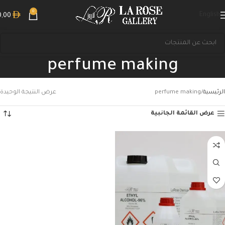
0
English
0,00
perfume making
الرئيسية
perfume making
عرض النتيجة الوحيدة
عرض القائمة الجانبية
بحث