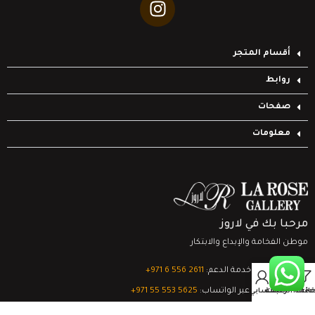
أقسام المتجر
روابط
صفحات
معلومات
مرحبا بك في لاروز
موطن الفخامة والإبداع والابتكار
تواصل مع خدمة الدعم:
‎+971 6 556 2611
0
الدعم الفني عبر الواتساب:
‎+971 55 553 5625
Filter
قائمة الرغبات
السلة
حسابي