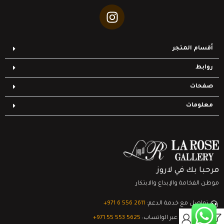
أقسام المتجر
روابط
صفحات
معلومات
مرحبا بك في لاروز
موطن الفخامة والإبداع والابتكار
تواصل مع خدمة الدعم:
‎+971 6 556 2611
0
الدعم الفني عبر الواتساب:
‎+971 55 553 5625