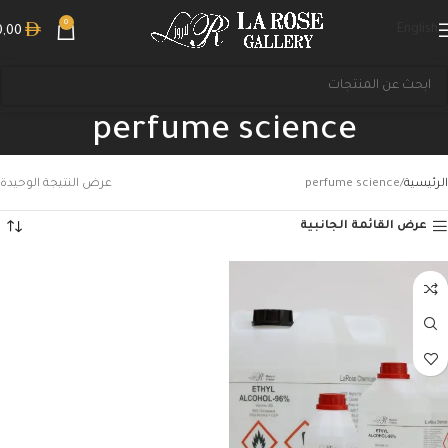
0
English
0,00
perfume science
الرئيسية
perfume science
عرض النتيجة الوحيدة
عرض القائمة الجانبية
بحث