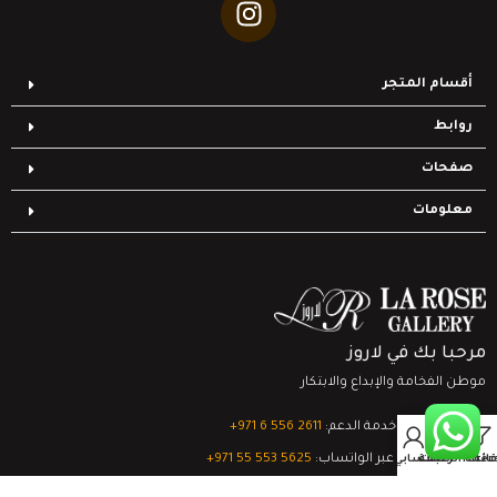
أقسام المتجر
روابط
صفحات
معلومات
مرحبا بك في لاروز
موطن الفخامة والإبداع والابتكار
تواصل مع خدمة الدعم:
‎+971 6 556 2611
0
الدعم الفني عبر الواتساب:
‎+971 55 553 5625
Filter
قائمة الرغبات
السلة
حسابي