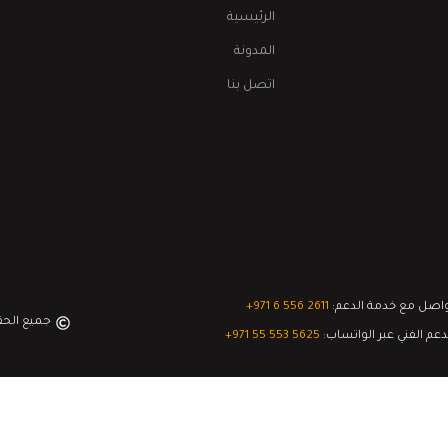
الرئيسية
المدونة
اتصل بنا
اصل مع خدمة الدعم:
‎+971 6 556 2611
جميع الح
دعم الفني عبر الواتساب:
‎+971 55 553 5625