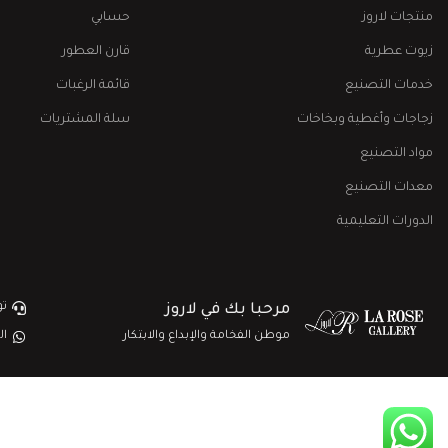
منتجات لاروز
حسابي
زيوت عطرية
قارن العطور
خدمات التصنيع
قائمة الرغبات
زجاجات وأغطية وبخاخات
سلة المشتريات
مواد التصنيع
معدات التصنيع
الدورات التعليمية
تو
مرحبا بك في لاروز
موطن الفخامة والإبداع والابتكار
ال