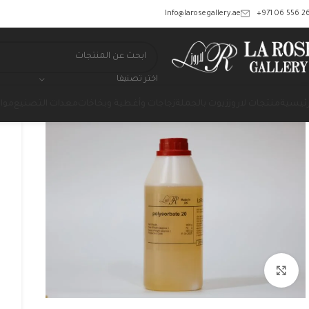
‎+971 06 556 26
Info@larosegallery.ae
اختر تصنيفا
رئيسية
منتجات لاروز
زيوت بالجملة
زجاجات وأغطية وبخاخات
معدات التصنيع
مواد
Click to enlarge