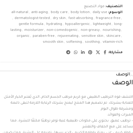
التصنيف:
مواد التصنيع
الوسوم:
daily use
,
body lotion
,
body care
,
anti-aging
,
all-natural
,
dermatologist-tested
,
dry skin
,
fast-absorbing
,
fragrance-free
,
gentle formula
,
hydrating
,
hypoallergenic
,
lightweight
,
long-
lasting
,
moisturizer
,
non-comedogenic
,
non-greasy
,
nourishing
,
organic
,
paraben-free
,
rejuvenating
,
sensitive skin
,
skincare
,
smooth skin
,
softening
,
soothing
,
vitamin-rich
مشاركة:
الوصف
الوصف
اكتشف قوة الترطيب الطبيعي مع كريم مرطب الجسم الخام، الذي يُعتبر الخيار الأمثل
للعناية ببشرتك. تم تصميم هذا المنتج ليمنح بشرتك الرعاية اللازمة لتبقى ناعمة
ومشرقة طوال اليوم.
الميزات والفوائد:
– ترطيب عميق: يحتوي على مكونات طبيعية غنية توفر ترطيبًا مكثفًا للبشرة، مما
يساعد على منع الجفاف والتقشر.
– قوام كريمي غني: يمتاز بقوامه الكريمي الذي يسهل توزيعه على البشرة، مما يضمن