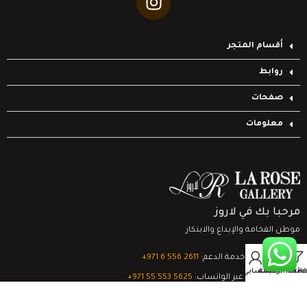
أقسام المتجر
روابط
صفحات
معلومات
مرحبا بك في لاروز
موطن الفخامة والإبداع والابتكار
0
تواصل مع خدمة الدعم:
‎+971 6 556 2611
Filter
قائمة الرغبات
السلة
حسابي
الدعم الفني عبر الواتساب:
‎+971 55 553 5625
جميع الحقوق محفوظة
لشركة لاروز جاليري
© 2024