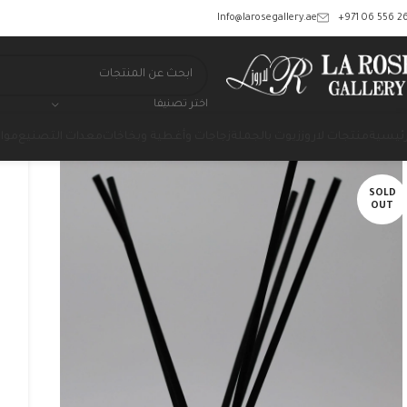
‎+971 06 556 26
Info@larosegallery.ae
اختر تصنيفا
رئيسية
منتجات لاروز
زيوت بالجملة
زجاجات وأغطية وبخاخات
معدات التصنيع
مواد
SOLD
OUT