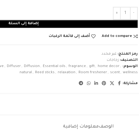
إضافة إلى السلة
Add to compare
أضف إلى قائمة الرغبات
رمز المنتج:
غير محدد
التصنيف:
زجاجات
الوسوم:
,
home decor
,
gift
,
fragrance
,
Essential oils
,
Diffusion
,
Diffuser
,
ve
natural
,
Reed sticks
,
relaxation
,
Room freshener
,
scent
,
wellness
مشاركة:
الوصف
معلومات إضافية