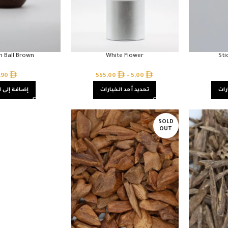
 Ball Brown
White Flower
Sti
,90
555,00
–
5,00
رات
تحديد أحد الخيارات
إضافة إلى 
SOLD
OUT