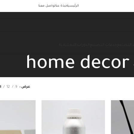
الرئيسية
نبذة عنا
تواصل معنا
 التصنيع
خدمات التصنيع
الدورات التعليمية
home decor
عرض
9
12
8