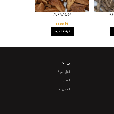
ام
موروكي/غرام
13,00
قراءة المزيد
روابط
الرئيسية
المدونة
اتصل بنا