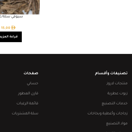
سيوفي سلة/غر
15,00
قراءة المزيد
تصنيفات وأقسام
صفحات
منتجات لاروز
حسابي
زيوت عطرية
قارن العطور
خدمات التصنيع
قائمة الرغبات
زجاجات وأغطية وبخاخات
سلة المشتريات
مواد التصنيع