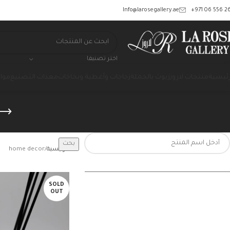
‎+971 06 556 26
Info@larosegallery.ae
اختر تصنيفا
رئيسية
منتجات لاروز
زيوت بالجملة
زجاجات وأغطية وبخاخات
معدات التصنيع
مواد
بحث
الرئيسية
home decor
SOLD
OUT