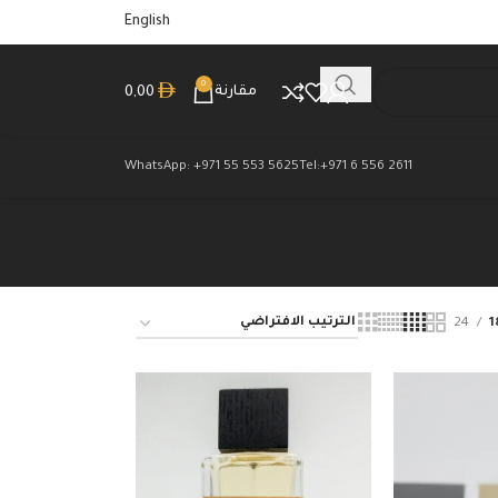
English
0
مقارنة
0,00
WhatsApp: +971 55 553 5625
Tel:+971 6 556 2611
24
1