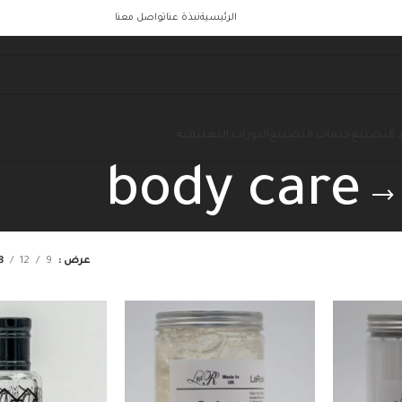
الرئيسية
نبذة عنا
تواصل معنا
 التصنيع
خدمات التصنيع
الدورات التعليمية
body care
عرض
9
12
8