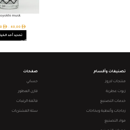
oyokhi musk
00
–
40,00
تحديد أحد الخيا
تصنيفات وأقسام
صفحات
منتجات لاروز
حسابي
زيوت عطرية
قارن العطور
خدمات التصنيع
قائمة الرغبات
زجاجات وأغطية وبخاخات
سلة المشتريات
مواد التصنيع