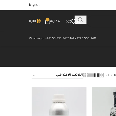
English
0
مقارنة
0,00
WhatsApp: +971 55 553 5625
Tel:+971 6 556 2611
24
1