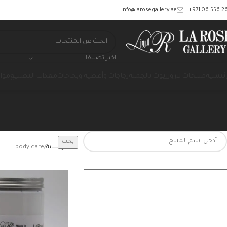
‎+971 06 556 26
Info@larosegallery.ae
اختر تصنيفا
رئيسية
منتجات لاروز
زيوت بالجملة
زجاجات وأغطية وبخاخات
معدات التصنيع
مواد
بحث
الرئيسية
body care