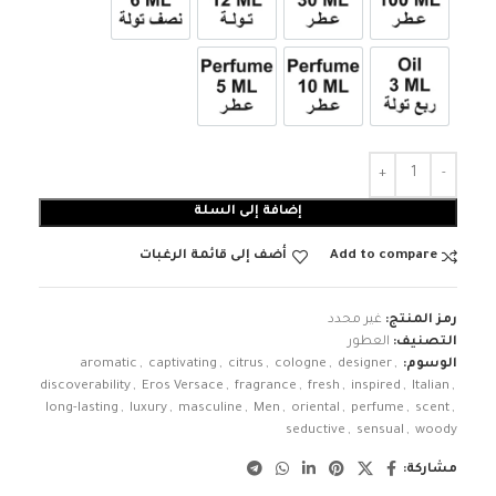
عطر 100ml
عطر 30ml
12ml زيت تولة
6ml زيت نصف تولة
3ml زيت ربع تولة
عطر 10ml
عطر 5ml
إضافة إلى السلة
Add to compare
أضف إلى قائمة الرغبات
رمز المنتج:
غير محدد
التصنيف:
العطور
الوسوم:
,
designer
,
cologne
,
citrus
,
captivating
,
aromatic
discoverability
,
Eros Versace
,
fragrance
,
fresh
,
inspired
,
Italian
,
long-lasting
,
luxury
,
masculine
,
Men
,
oriental
,
perfume
,
scent
,
seductive
,
sensual
,
woody
مشاركة: