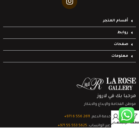
أقسام المتجر
روابط
صفحات
معلومات
مرحبا بك في لاروز
موطن الفخامة والإبداع والابتكار
0
تواصل مع خدمة الدعم:
‎+971 6 556 2611
Filter
قائمة الرغبات
السلة
حسابي
الدعم الفني عبر الواتساب:
‎+971 55 553 5625
جميع الحقوق محفوظة
لشركة لاروز جاليري
© 2024