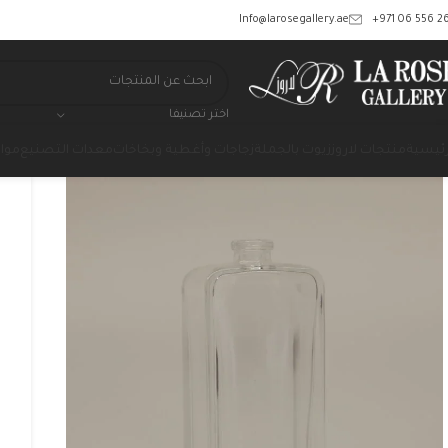
‎+971 06 556 26
Info@larosegallery.ae
اختر تصنيفا
رئيسية
منتجات لاروز
زيوت بالجملة
زجاجات وأغطية وبخاخات
معدات التصنيع
مواد