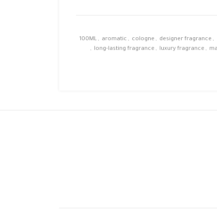
100ML
,
aromatic
,
cologne
,
designer fragrance
,
,
long-lasting fragrance
,
luxury fragrance
,
ma