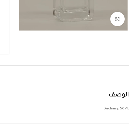
Click to enlarge
الوصف
Duchamp 50ML