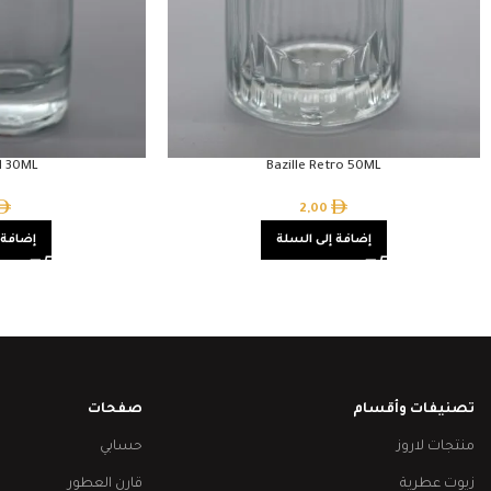
al 30ML
Bazille Retro 50ML
2,00
إضافة إلى السلة
إضافة 
تصنيفات وأقسام
صفحات
منتجات لاروز
حسابي
زيوت عطرية
قارن العطور