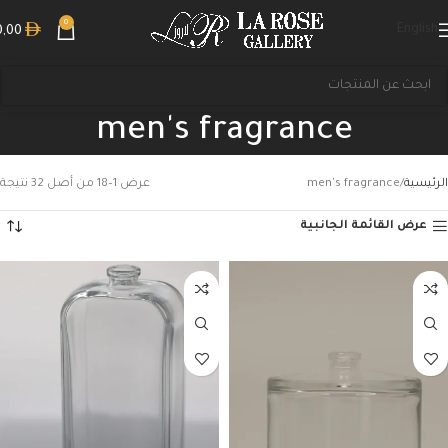
0
English
0,00
men's fragrance
الرئيسية
men's fragrance
عرض 1–18 من أصل 32 نتيجة
عرض القائمة الجانبية
بحث