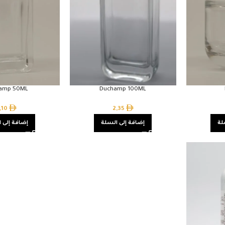
amp 50ML
Duchamp 100ML
,10
2,35
لة
إضافة إلى السلة
إضافة إلى 