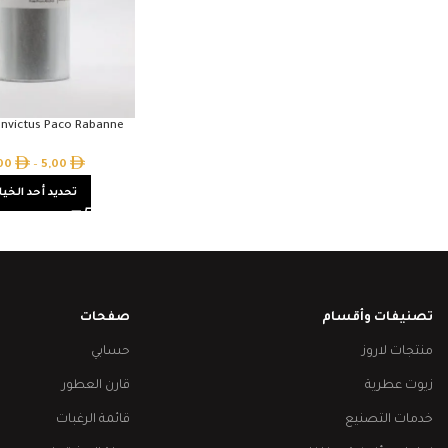
 Invictus Paco Rabanne
,00
–
5,00
تحديد أحد الخيا
تصنيفات وأقسام
صفحات
منتجات لاروز
حسابي
زيوت عطرية
قارن العطور
خدمات التصنيع
قائمة الرغبات