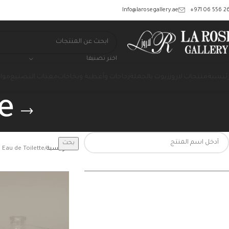
‎+971 06 556 26
Info@larosegallery.ae
اختر تصنيفا
رئيسية
منتجات لاروز
زيوت بالجملة
زجاجات وأغطية وبخاخات
معدات التصنيع
مواد
e
بحث
الرئيسية
Eau de Toilette