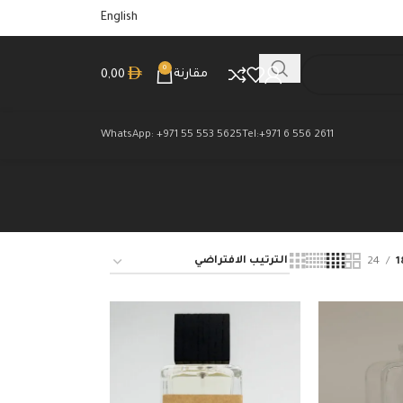
English
0
مقارنة
0,00
WhatsApp: +971 55 553 5625
Tel:+971 6 556 2611
24
1