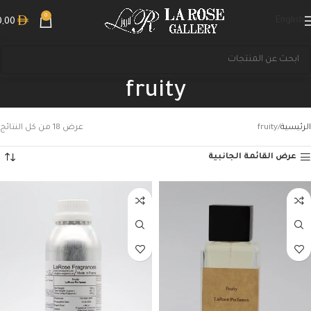
0
English
0,00
fruity
الرئيسية
fruity
عرض ⁦18⁩ من كل النتائج
عرض القائمة الجانبية
بحث