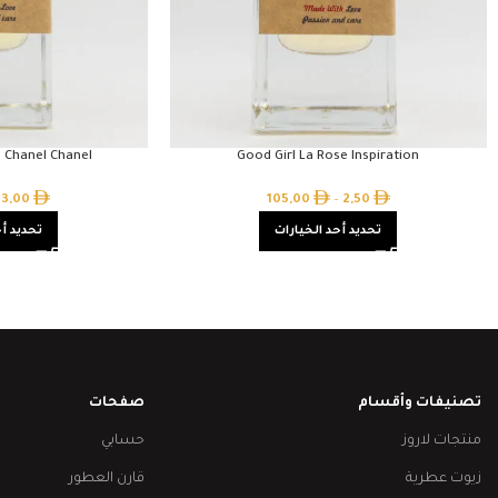
e Chanel Chanel
Good Girl La Rose Inspiration
3,00
105,00
–
2,50
تحديد أحد الخيارات
تحديد أح
تصنيفات وأقسام
صفحات
منتجات لاروز
حسابي
زيوت عطرية
قارن العطور