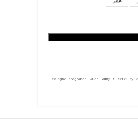
cologne
,
fragrance
,
Gucci Guilty
,
Gucci Guilty 