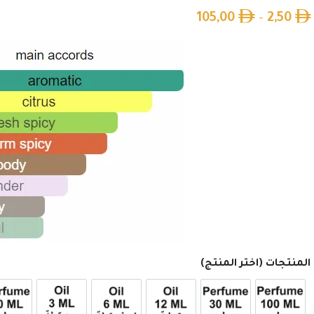
105,00
–
2,50
المنتجات (اختر المنتج)
عطر 100ml
عطر 30ml
12ml زيت تولة
6ml زيت نصف تولة
3ml زيت ربع تولة
عطر 