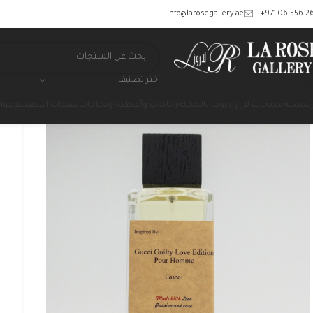
‎+971 06 556 26
Info@larosegallery.ae
اختر تصنيفا
رئيسية
منتجات لاروز
زيوت بالجملة
زجاجات وأغطية وبخاخات
معدات التصنيع
مواد