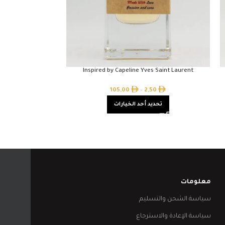
 Man Amouage
Inspired by Capeline Yves Saint Laurent
50
105,00
–
2,50
تحديد أحد الخيارات
تحدي
معلومات
سياسة الشحن والتسليم
سياسة الإعادة والاسترجاع