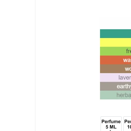
10ml
عطر 5ml