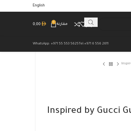
English
0
مقارنة
0,00
WhatsApp: +971 55 553 5625
Tel:+971 6 556 2611
Inspi
Inspired by Gucci 