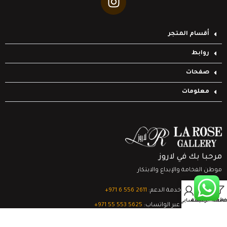
أقسام المتجر
روابط
صفحات
معلومات
مرحبا بك في لاروز
موطن الفخامة والإبداع والابتكار
0
تواصل مع خدمة الدعم:
‎+971 6 556 2611
Filter
قائمة الرغبات
السلة
حسابي
الدعم الفني عبر الواتساب:
‎+971 55 553 5625
جميع الحقوق محفوظة
لشركة لاروز جاليري
© 2024