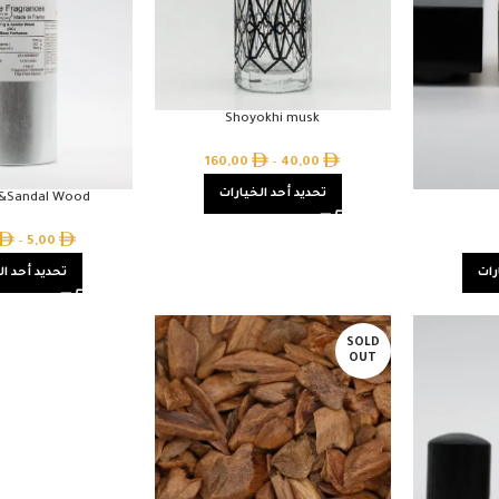
Shoyokhi musk
160,00
–
40,00
تحديد أحد الخيارات
g&Sandal Wood
–
5,00
رات
تحديد أحد ال
SOLD
OUT