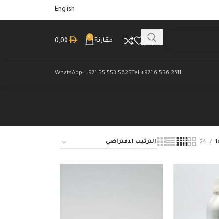
English
0
مقارنة
0,00
WhatsApp: +971 55 553 5625
Tel:+971 6 556 2611
24
1