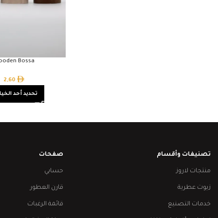
ooden Bossa
2,60
تحديد أحد الخيا
تصنيفات وأقسام
صفحات
منتجات لاروز
حسابي
زيوت عطرية
قارن العطور
خدمات التصنيع
قائمة الرغبات