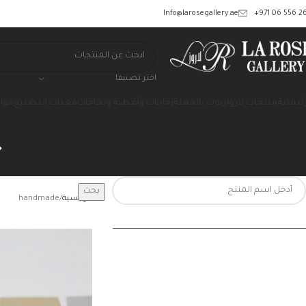
‎+971 06 556 26
Info@larosegallery.ae
اختر تصنيفا
رئيسية
منتجات لاروز
زيوت بالجملة
زجاجات وأغطية وبخاخات
معدات التصنيع
مواد
بحث
الرئيسية
handmade