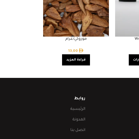
W
موروكي/غرام
13,00
رات
قراءة المزيد
روابط
الرئيسية
المدونة
اتصل بنا