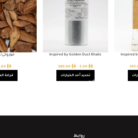
Inspired 
Inspired by Golden Dust Khalis
موروكي/غ
3,00
380,00
–
5,00
105
رات
تحديد أحد الخيارات
قراءة الم
روابط