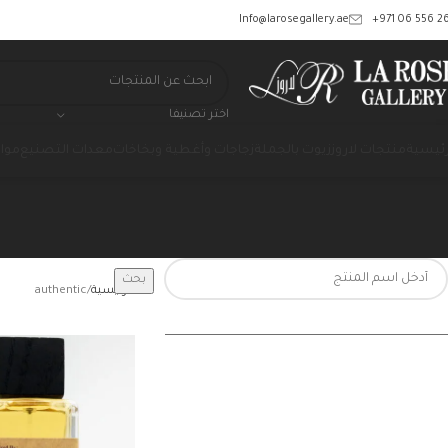
‎+971 06 556 26
Info@larosegallery.ae
اختر تصنيفا
رئيسية
منتجات لاروز
زيوت بالجملة
زجاجات وأغطية وبخاخات
معدات التصنيع
مواد
بحث
الرئيسية
authentic