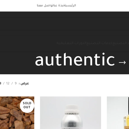
الرئيسية
نبذة عنا
تواصل معنا
 التصنيع
خدمات التصنيع
الدورات التعليمية
authentic
عرض
9
12
8
SOLD
OUT