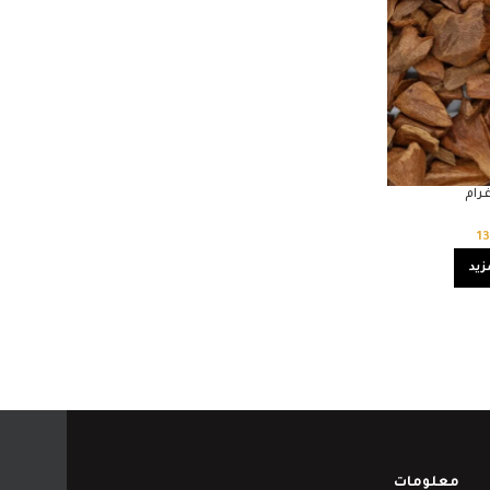
رام
1
زيد
معلومات