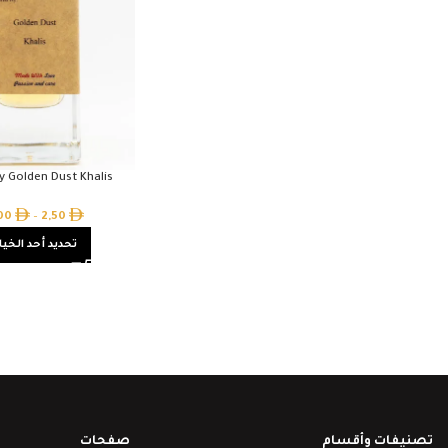
by Golden Dust Khalis
,00
–
2,50
تحديد أحد الخيا
تصنيفات وأقسام
صفحات