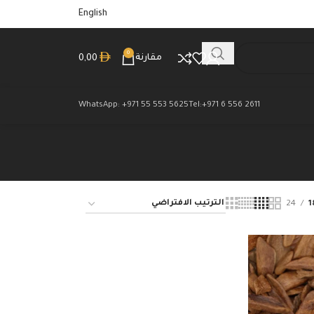
English
0
مقارنة
0,00
WhatsApp: +971 55 553 5625
Tel:+971 6 556 2611
24
1