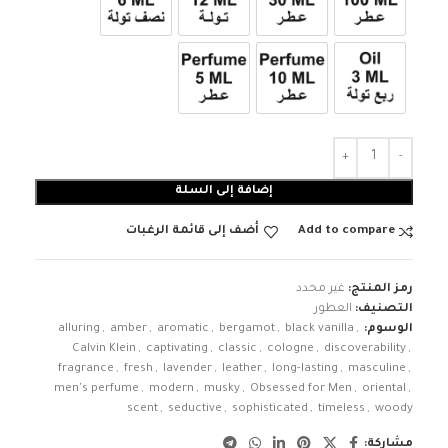
عطر 100ml
عطر 30ml
12ml زيت تولة
6ml زيت نصف تولة
3ml زيت ربع تولة
عطر 10ml
عطر 5ml
إضافة إلى السلة
Add to compare
أضف إلى قائمة الرغبات
رمز المنتج:
غير محدد
التصنيف:
العطور
الوسوم:
,
black vanilla
,
bergamot
,
aromatic
,
amber
,
alluring
Calvin Klein
,
captivating
,
classic
,
cologne
,
discoverability
,
fragrance
,
fresh
,
lavender
,
leather
,
long-lasting
,
masculine
,
men's perfume
,
modern
,
musky
,
Obsessed for Men
,
oriental
,
scent
,
seductive
,
sophisticated
,
timeless
,
woody
مشاركة: