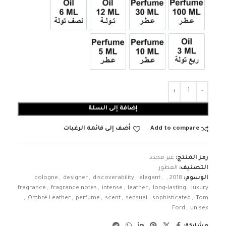
عطر 100ml
عطر 30ml
12ml زيت تولة
6ml زيت نصف تولة
3ml زيت ربع تولة
عطر 10ml
عطر 5ml
إضافة إلى السلة
Add to compare
أضف إلى قائمة الرغبات
رمز المنتج:
غير محدد
التصنيف:
العطور
الوسوم:
2018
,
,
elegant
,
discoverability
,
designer
,
cologne
fragrance
,
fragrance notes
,
intense
,
leather
,
long-lasting
,
luxury
,
Ombré Leather
,
perfume
,
scent
,
sensual
,
sophisticated
,
Tom
Ford
,
unisex