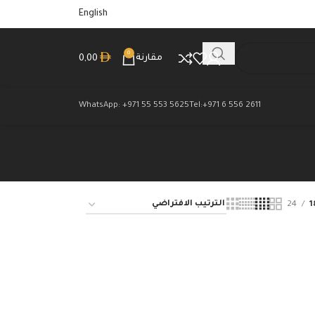
English
0
مقارنة
0,00
WhatsApp: +971 55 553 5625
Tel:+971 6 556 2611
24
1