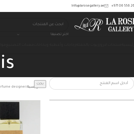
‎+971 06 556 26
Info@larosegallery.ae
اختر تصنيفا
رئيسية
منتجات لاروز
زيوت بالجملة
زجاجات وأغطية وبخاخات
معدات التصنيع
مواد
is
بحث
الرئيسية
perfume designer المن