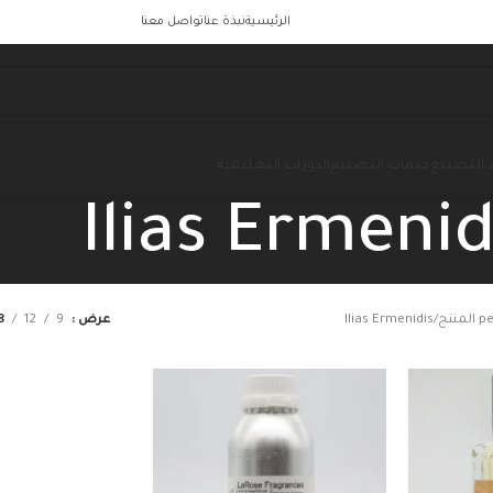
الرئيسية
نبذة عنا
تواصل معنا
 التصنيع
خدمات التصنيع
الدورات التعليمية
Ilias Ermenid
تج
Ilias Ermenidis
عرض
9
12
8