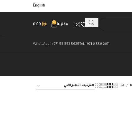
English
0
مقارنة
0,00
WhatsApp: +971 55 553 5625
Tel:+971 6 556 2611
24
1