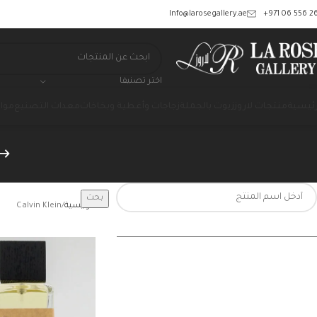
‎+971 06 556 26
Info@larosegallery.ae
اختر تصنيفا
رئيسية
منتجات لاروز
زيوت بالجملة
زجاجات وأغطية وبخاخات
معدات التصنيع
مواد
بحث
الرئيسية
Calvin Klein