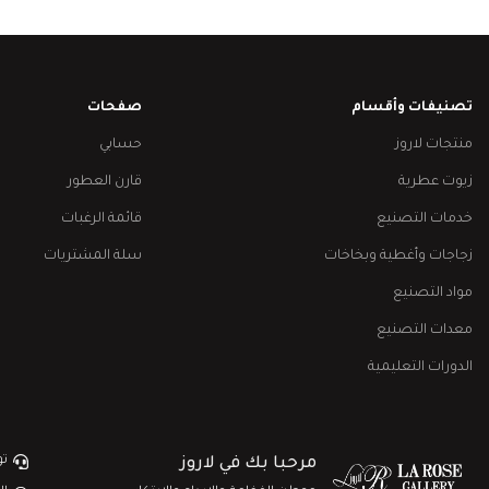
تصنيفات وأقسام
صفحات
منتجات لاروز
حسابي
زيوت عطرية
قارن العطور
خدمات التصنيع
قائمة الرغبات
زجاجات وأغطية وبخاخات
سلة المشتريات
مواد التصنيع
معدات التصنيع
الدورات التعليمية
تو
مرحبا بك في لاروز