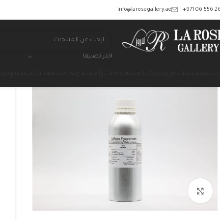
‎+971 06 556 26
Info@larosegallery.ae
اختر تصنيفا
رئيسية
منتجات لاروز
زيوت بالجملة
زجاجات وأغطية وبخاخات
معدات التصنيع
مواد
Click to enlarge