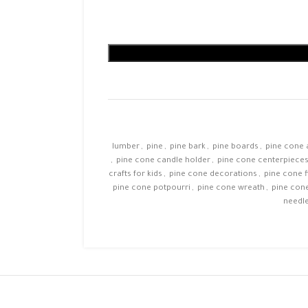
lumber
,
pine
,
pine bark
,
pine boards
,
pine cone 
,
pine cone candle holder
,
pine cone centerpiece
crafts for kids
,
pine cone decorations
,
pine cone f
pine cone potpourri
,
pine cone wreath
,
pine con
needl