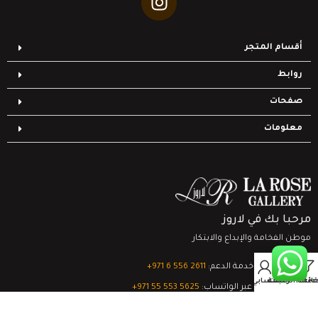
أقسام المتجر
روابط
صفحات
معلومات
مرحبا بك في لاروز
موطن الفخامة والإبداع والابتكار
0
تواصل مع خدمة الدعم:
‎+971 6 556 2611
Filter
قائمة الرغبات
السلة
حسابي
الدعم الفني عبر الواتساب:
‎+971 55 553 5625
جميع الحقوق محفوظة
لشركة لاروز جاليري
© 2024