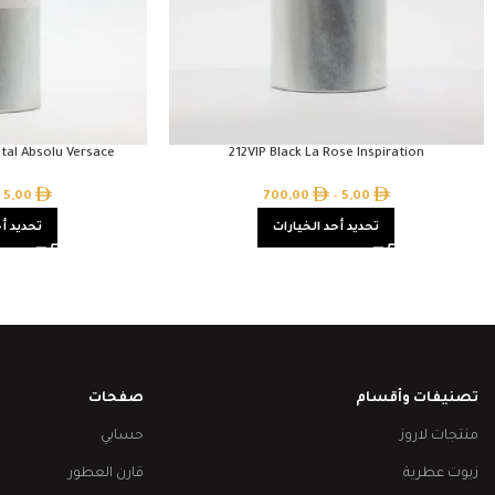
stal Absolu Versace
212VIP Black La Rose Inspiration
5,00
700,00
–
5,00
تحديد أحد الخيارات
تحديد أح
تصنيفات وأقسام
صفحات
منتجات لاروز
حسابي
زيوت عطرية
قارن العطور