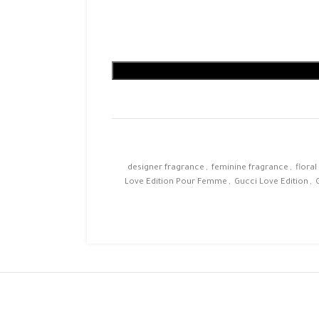
designer fragrance
,
feminine fragrance
,
floral
Love Edition Pour Femme
,
Gucci Love Edition
,