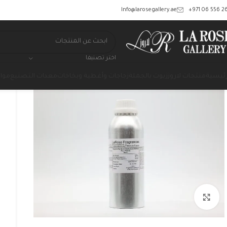
‎+971 06 556 26
Info@larosegallery.ae
اختر تصنيفا
رئيسية
منتجات لاروز
زيوت بالجملة
زجاجات وأغطية وبخاخات
معدات التصنيع
مواد
Click to enlarge