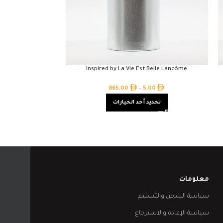
r Narciso Rodriguez
Inspired by La Vie Est Belle Lancôme
00
865,00
–
5,00
تحديد أحد الخيارات
تحدي
معلومات
سياسة الشحن والتسليم
سياسة الإعادة والاسترجاع