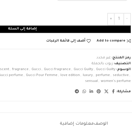
إضافة إلى السلة
Add to compare
أضف إلى قائمة الرغبات
رمز المنتج:
غير محدد
التصنيف:
زيوت بالجملة
الوسوم:
Gucci Guilty
,
Gucci Guilty
,
Gucci fragrance
,
Gucci
,
fragrance
,
 scent
Gucci perfume
,
Gucci Pour Femme
,
love edition
,
luxury
,
perfume
,
seductive
,
sensual
,
women's perfume
مشاركة:
الوصف
معلومات إضافية