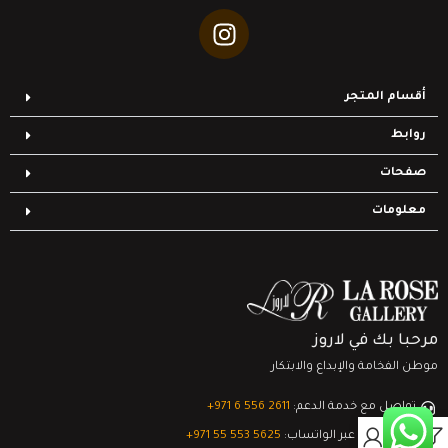
أقسام المتجر
روابط
صفحات
معلومات
مرحبا بك في لاروز
موطن الفخامة والإبداع والابتكار
تواصل مع خدمة الدعم:
‎+971 6 556 2611
0
الدعم الفني عبر الواتساب:
‎+971 55 553 5625