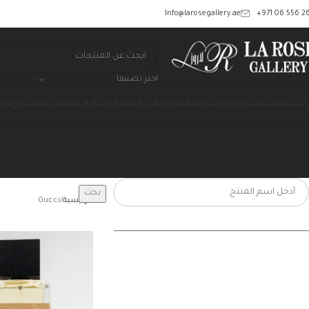
‎+971 06 556 26
Info@larosegallery.ae
اختر تصنيفا
رئيسية
منتجات لاروز
زيوت بالجملة
زجاجات وأغطية وبخاخات
معدات التصنيع
مواد
بحث
الرئيسية
Gucci