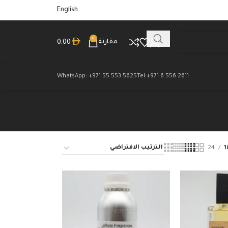
English
0
مقارنة
0,00
WhatsApp: +971 55 553 5625
Tel:+971 6 556 2611
24
1