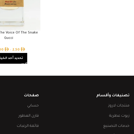
 The Voice Of The Snake
Gucci
,00
–
2,50
تحديد أحد الخيا
تصنيفات وأقسام
صفحات
منتجات لاروز
حسابي
زيوت عطرية
قارن العطور
خدمات التصنيع
قائمة الرغبات