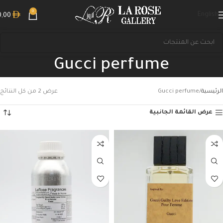
0
English
0,00
Gucci perfume
الرئيسية
Gucci perfume
عرض ⁦2⁩ من كل النتائج
عرض القائمة الجانبية
بحث