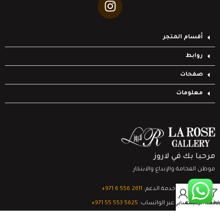
أقسام المتجر
روابط
صفحات
معلومات
مرحبا بك في لاروز
موطن الفخامة والإبداع والابتكار
تواصل مع خدمة الدعم:
‎+971 6 556 2611
0
الدعم الفني عبر الواتساب:
‎+971 55 553 5625
Filter
قائمة الرغبات
السلة
حسابي