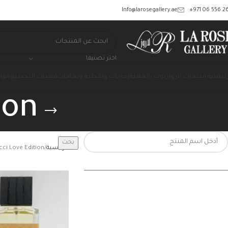
‎+971 06 556 26
Info@larosegallery.ae
اختر تصنيفا
رئيسية
منتجات لاروز
زيوت بالجملة
زجاجات وأغطية وبخاخات
معدات التصنيع
مواد
ion
بحث
الرئيسية
cci Love Edition