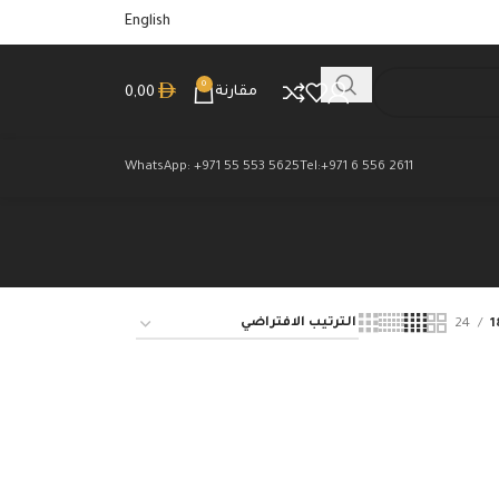
English
0
مقارنة
0,00
WhatsApp: +971 55 553 5625
Tel:+971 6 556 2611
24
1