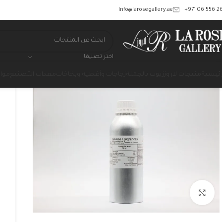
‎+971 06 556 26
Info@larosegallery.ae
اختر تصنيفا
رئيسية
منتجات لاروز
زيوت بالجملة
زجاجات وأغطية وبخاخات
معدات التصنيع
مواد
Click to enlarge