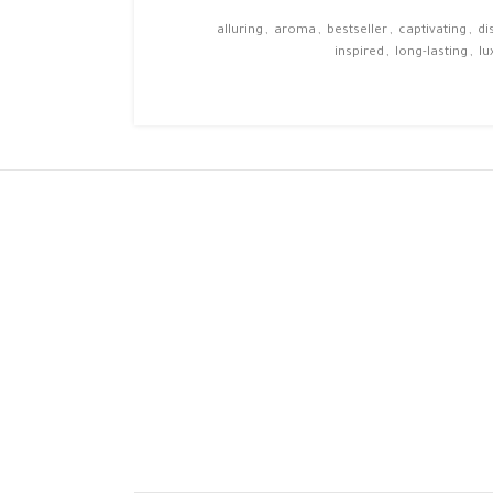
alluring
,
aroma
,
bestseller
,
captivating
,
di
inspired
,
long-lasting
,
lu