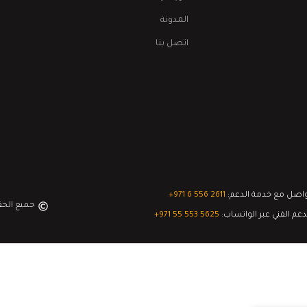
المدونة
اتصل بنا
اصل مع خدمة الدعم:
‎+971 6 556 2611
جميع الح
دعم الفني عبر الواتساب:
‎+971 55 553 5625