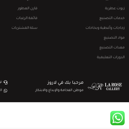
زيوت عطرية
قارن العطور
خدمات التصنيع
قائمة الرغبات
زجاجات وأغطية وبخاخات
سلة المشتريات
مواد التصنيع
معدات التصنيع
الدورات التعليمية
تو
مرحبا بك في لاروز
موطن الفخامة والإبداع والابتكار
ال