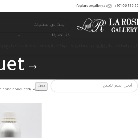
‎+971 06 556 26
Info@larosegallery.ae
اختر تصنيفا
رئيسية
منتجات لاروز
زيوت بالجملة
زجاجات وأغطية وبخاخات
معدات التصنيع
مواد
uet
بحث
الرئيسية
e cone bouquet