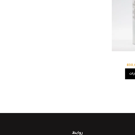
830
رات
روابط