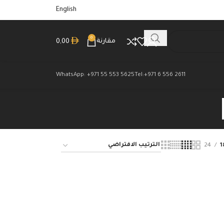
English
0
مقارنة
0,00
WhatsApp: +971 55 553 5625
Tel:+971 6 556 2611
24
1