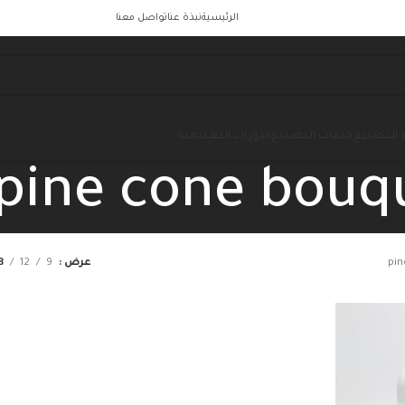
الرئيسية
نبذة عنا
تواصل معنا
 التصنيع
خدمات التصنيع
الدورات التعليمية
pine cone bouq
pin
عرض
9
12
8