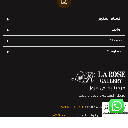
أقسام المتجر
روابط
صفحات
معلومات
مرحبا بك في لاروز
موطن الفخامة والإبداع والابتكار
0
تواصل مع خدمة الدعم:
‎+971 6 556 2611
Filter
قائمة الرغبات
السلة
حسابي
الدعم الفني عبر الواتساب:
‎+971 55 553 5625
جميع الحقوق محفوظة
لشركة لاروز جاليري
© 2024