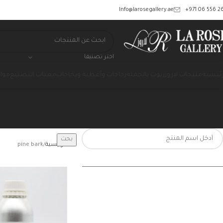
‎+971 06 556 26
Info@larosegallery.ae
اختر تصنيفا
رئيسية
منتجات لاروز
زيوت بالجملة
زجاجات وأغطية وبخاخات
معدات التصنيع
مواد
بحث
الرئيسية
pine bark