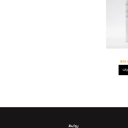
830
رات
روابط