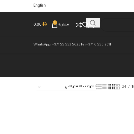
English
0
مقارنة
0,00
WhatsApp: +971 55 553 5625
Tel:+971 6 556 2611
24
1