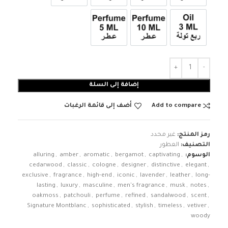
3ml زيت ربع تولة
عطر 10ml
عطر 5ml
إضافة إلى السلة
Add to compare
أضف إلى قائمة الرغبات
رمز المنتج:
غير محدد
التصنيف:
العطور
الوسوم:
,
captivating
,
bergamot
,
aromatic
,
amber
,
alluring
cedarwood
,
classic
,
cologne
,
designer
,
distinctive
,
elegant
,
exclusive
,
fragrance
,
high-end
,
iconic
,
lavender
,
leather
,
long-
lasting
,
luxury
,
masculine
,
men's fragrance
,
musk
,
notes
,
oakmoss
,
patchouli
,
perfume
,
refined
,
sandalwood
,
scent
,
Signature Montblanc
,
sophisticated
,
stylish
,
timeless
,
vetiver
,
woody