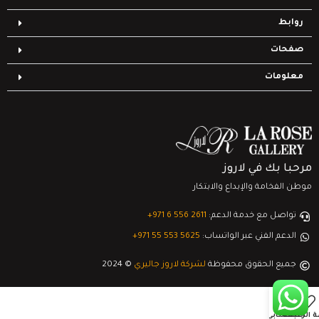
روابط
صفحات
معلومات
مرحبا بك في لاروز
موطن الفخامة والإبداع والابتكار
تواصل مع خدمة الدعم:
‎+971 6 556 2611
الدعم الفني عبر الواتساب:
‎+971 55 553 5625
جميع الحقوق محفوظة
لشركة لاروز جاليري
© 2024
0
ة الرغبات
السلة
حسابي