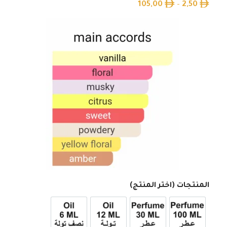
105,00
–
2,50
المنتجات (اختر المنتج)
عطر 100ml
عطر 30ml
12ml زيت تولة
6ml زيت نصف تولة