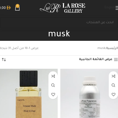
0
English
0,00
musk
الرئيسية
musk
عرض 1–18 من أصل 31 نتيجة
عرض القائمة الجانبية
بحث