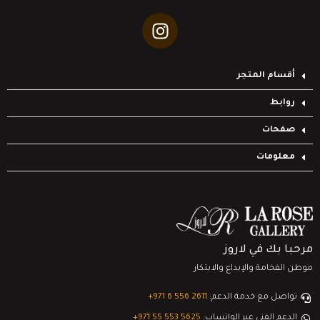
أقسام المتجر
روابط
صفحات
معلومات
مرحبا بك في لاروز
موطن الفخامة والإبداع والابتكار
تواصل مع خدمة الدعم:
‎+971 6 556 2611
الدعم الفني عبر الواتساب:
‎+971 55 553 5625