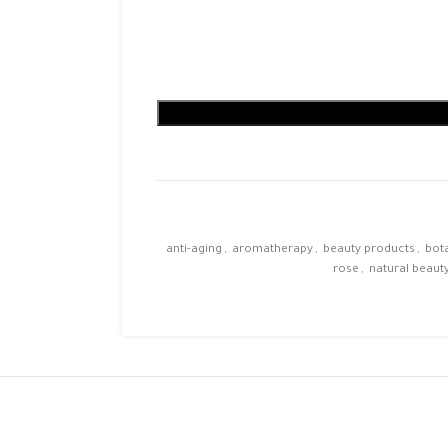
anti-aging
,
aromatherapy
,
beauty products
,
bot
rose
,
natural beaut