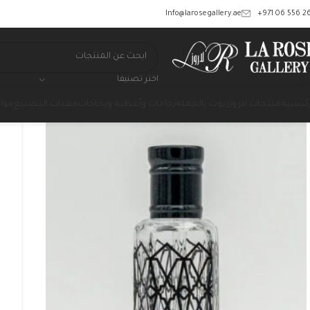
‎+971 06 556 26
Info@larosegallery.ae
اختر تصنيفا
رئيسية
منتجات لاروز
زيوت بالجملة
زجاجات وأغطية وبخاخات
معدات التصنيع
مواد