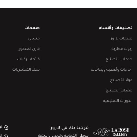
تصنيفات وأقسام
صفحات
منتجات لاروز
حسابي
زيوت عطرية
قارن العطور
خدمات التصنيع
قائمة الرغبات
زجاجات وأغطية وبخاخات
سلة المشتريات
مواد التصنيع
معدات التصنيع
الدورات التعليمية
تو
مرحبا بك في لاروز
موطن الفخامة والإبداع والابتكار
ال