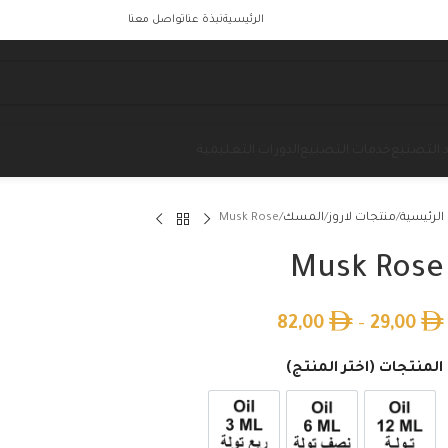
الرئيسية
نبذة عنا
تواصل معنا
 التصنيع
خدمات التصنيع
الدورات التعليمية
الرئيسية
منتجات لاروز
المسك
Musk Rose
Musk Rose
82,00
–
29,00
المنتجات (اختر المنتج)
12ml زيت تولة
6ml زيت نصف تولة
3ml زيت ربع تولة