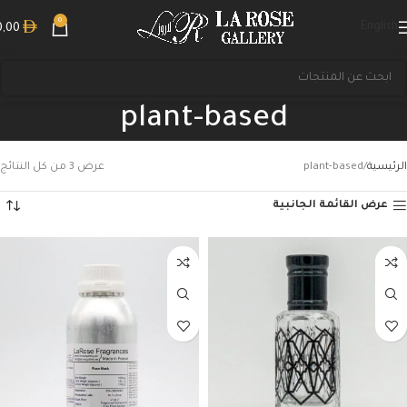
0
English
0,00
plant-based
الرئيسية
plant-based
عرض ⁦3⁩ من كل النتائج
عرض القائمة الجانبية
بحث